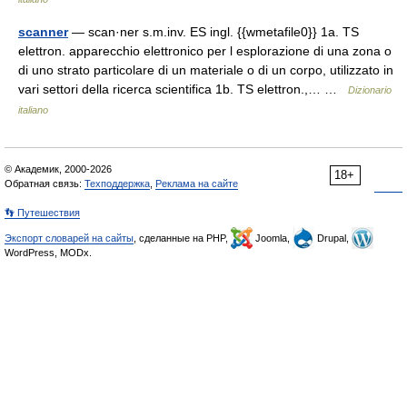
scanner
— scan·ner s.m.inv. ES ingl. {{wmetafile0}} 1a. TS
elettron. apparecchio elettronico per l esplorazione di una zona o
di uno strato particolare di un materiale o di un corpo, utilizzato in
vari settori della ricerca scientifica 1b. TS elettron.,… …
Dizionario
italiano
© Академик, 2000-2026
18+
Обратная связь:
Техподдержка
,
Реклама на сайте
👣 Путешествия
Экспорт словарей на сайты
, сделанные на PHP,
Joomla,
Drupal,
WordPress, MODx.