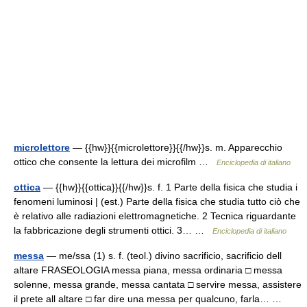
microlettore
— {{hw}}{{microlettore}}{{/hw}}s. m. Apparecchio
ottico che consente la lettura dei microfilm …
Enciclopedia di italiano
ottica
— {{hw}}{{ottica}}{{/hw}}s. f. 1 Parte della fisica che studia i
fenomeni luminosi | (est.) Parte della fisica che studia tutto ciò che
è relativo alle radiazioni elettromagnetiche. 2 Tecnica riguardante
la fabbricazione degli strumenti ottici. 3… …
Enciclopedia di italiano
messa
— me/ssa (1) s. f. (teol.) divino sacrificio, sacrificio dell
altare FRASEOLOGIA messa piana, messa ordinaria □ messa
solenne, messa grande, messa cantata □ servire messa, assistere
il prete all altare □ far dire una messa per qualcuno, farla… …