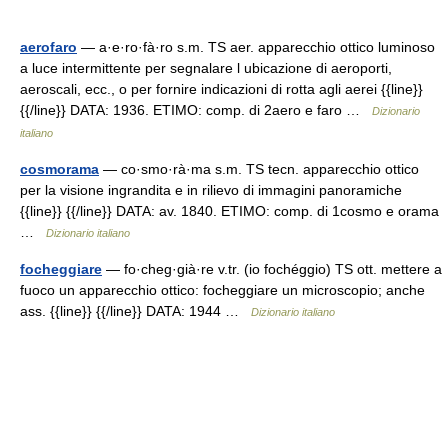
aerofaro
— a·e·ro·fà·ro s.m. TS aer. apparecchio ottico luminoso
a luce intermittente per segnalare l ubicazione di aeroporti,
aeroscali, ecc., o per fornire indicazioni di rotta agli aerei {{line}}
{{/line}} DATA: 1936. ETIMO: comp. di 2aero e faro …
Dizionario
italiano
cosmorama
— co·smo·rà·ma s.m. TS tecn. apparecchio ottico
per la visione ingrandita e in rilievo di immagini panoramiche
{{line}} {{/line}} DATA: av. 1840. ETIMO: comp. di 1cosmo e orama
…
Dizionario italiano
focheggiare
— fo·cheg·già·re v.tr. (io fochéggio) TS ott. mettere a
fuoco un apparecchio ottico: focheggiare un microscopio; anche
ass. {{line}} {{/line}} DATA: 1944 …
Dizionario italiano