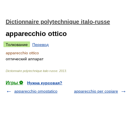
Dictionnaire polytechnique italo-russe
apparecchio ottico
Толкование
Перевод
apparecchio ottico
оптический аппарат
Dictionnaire polytechnique italo-russe
.
2013
.
Игры ⚽
Нужна курсовая?
apparecchio omostatico
apparecchio per copiare