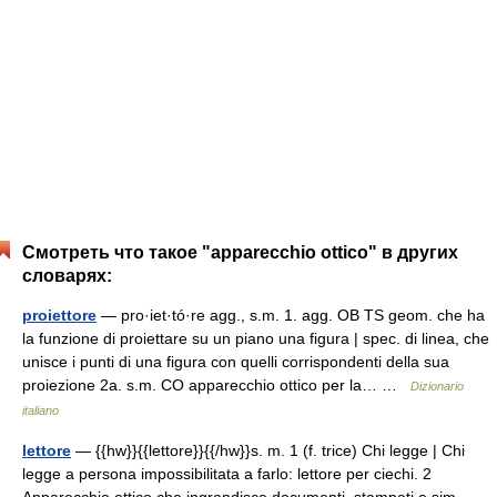
Смотреть что такое "apparecchio ottico" в других
словарях:
proiettore
— pro·iet·tó·re agg., s.m. 1. agg. OB TS geom. che ha
la funzione di proiettare su un piano una figura | spec. di linea, che
unisce i punti di una figura con quelli corrispondenti della sua
proiezione 2a. s.m. CO apparecchio ottico per la… …
Dizionario
italiano
lettore
— {{hw}}{{lettore}}{{/hw}}s. m. 1 (f. trice) Chi legge | Chi
legge a persona impossibilitata a farlo: lettore per ciechi. 2