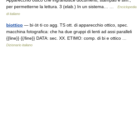
Apparecchio ottico che ingrandisce documenti, stampati e sim.,
per permetterne la lettura. 3 (elab.) In un sistema… …
Enciclopedia
di italiano
biottico
— bi·òt·ti·co agg. TS ott. di apparecchio ottico, spec.
macchina fotografica: che ha due gruppi di lenti ad assi paralleli
{{line}} {{/line}} DATA: sec. XX. ETIMO: comp. di bi e ottico …
Dizionario italiano